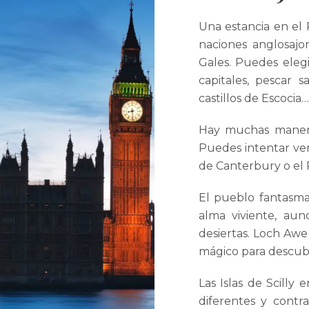
Una estancia en el 
naciones anglosajon
Gales. Puedes elegi
capitales, pescar 
castillos de Escocia…
Hay muchas manera
Puedes intentar ver
de Canterbury o el 
El pueblo fantasm
alma viviente, au
desiertas. Loch Awe 
mágico para descubr
Las Islas de Scilly
diferentes y contr