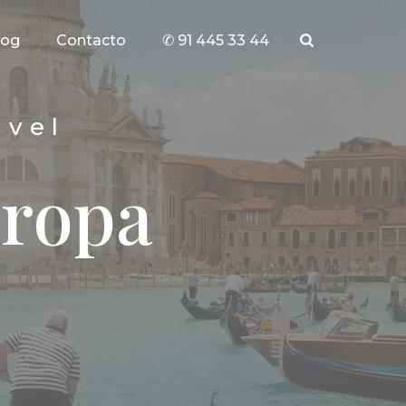
log
Contacto
✆ 91 445 33 44
avel
uropa