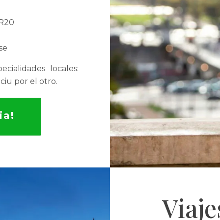
GR20
se
cialidades locales:
iu por el otro.
ia!
Viaje