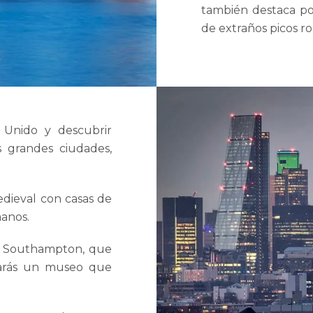
también destaca por
de extraños picos r
 Unido y descubrir
 grandes ciudades,
edieval con casas de
anos.
ir Southampton, que
trarás un museo que